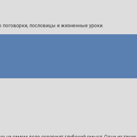
ы поговорки, пословицы и жизненные уроки.
о на самом деле содержат глубокий смысл. Одна из таких по