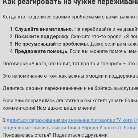
Как реагировать на чужие переживан
Когда кто-то делится своими проблемами с вами, важно 
Слушайте внимательно.
Не перебивайте и не давай
Покажите поддержку.
Скажите что-то вроде: «Я по
Не преуменьшайте проблемы.
Даже если вам кажет
Предложите помощь.
Если вы можете помочь чем
Поговорка «У кого, что болит, тот про то и говорит» — э
Это напоминание о том, как важны эмоции и поддержка 
Делитесь своими переживаниями и не бойтесь выслушиват
Если вам понравилась эта статья и вы хотите узнать бол
комментарии! Нам важно ваше мнение!
0
делиться переживаниями
значение поговорки "У кого
Н
социальные связи в жизни
Тайна Народа
У кого что болит
Понравилась статья? Поделиться с друзьями: