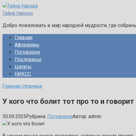
Перейти
к
Тайна Народа
контенту
Добро пожаловать в мир народной мудрости, где собран
Главная
Афоризмы
Поговорки
Пословицы
Цитаты
НИКСС
Главная страница
У кого что болит тот про то и говорит
30.09.2025
Рубрика:
Поговорки
Автор:
admin
В нашем языке много поговорок, которые звучат просто, н