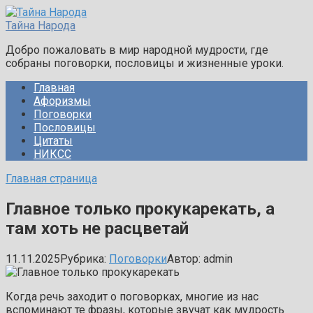
Перейти
к
Тайна Народа
контенту
Добро пожаловать в мир народной мудрости, где
собраны поговорки, пословицы и жизненные уроки.
Главная
Афоризмы
Поговорки
Пословицы
Цитаты
НИКСС
Главная страница
Главное только прокукарекать, а
там хоть не расцветай
11.11.2025
Рубрика:
Поговорки
Автор:
admin
Когда речь заходит о поговорках, многие из нас
вспоминают те фразы, которые звучат как мудрость