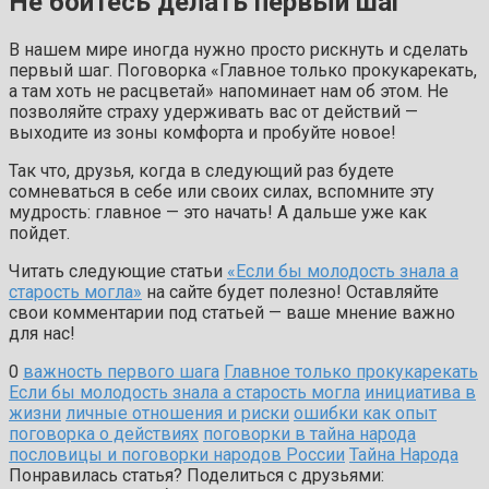
Не бойтесь делать первый шаг
В нашем мире иногда нужно просто рискнуть и сделать
первый шаг. Поговорка «Главное только прокукарекать,
а там хоть не расцветай» напоминает нам об этом. Не
позволяйте страху удерживать вас от действий —
выходите из зоны комфорта и пробуйте новое!
Так что, друзья, когда в следующий раз будете
сомневаться в себе или своих силах, вспомните эту
мудрость: главное — это начать! А дальше уже как
пойдет.
Читать следующие статьи
«Если бы молодость знала а
старость могла»
на сайте будет полезно! Оставляйте
свои комментарии под статьей — ваше мнение важно
для нас!
0
важность первого шага
Главное только прокукарекать
Если бы молодость знала а старость могла
инициатива в
жизни
личные отношения и риски
ошибки как опыт
поговорка о действиях
поговорки в тайна народа
пословицы и поговорки народов России
Тайна Народа
Понравилась статья? Поделиться с друзьями: