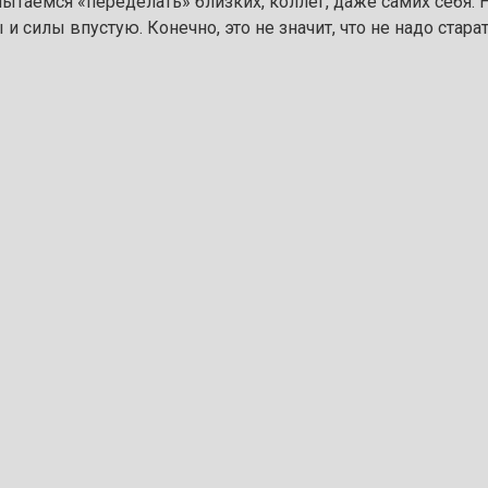
 пытаемся «переделать» близких, коллег, даже самих себя.
 и силы впустую. Конечно, это не значит, что не надо стар