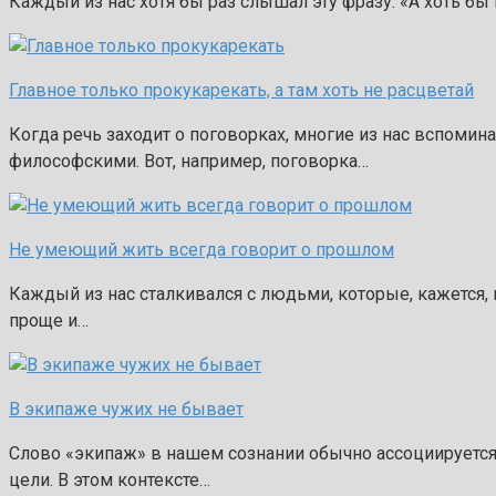
Каждый из нас хотя бы раз слышал эту фразу: «А хоть бы 
Главное только прокукарекать, а там хоть не расцветай
Когда речь заходит о поговорках, многие из нас вспоми
философскими. Вот, например, поговорка…
Не умеющий жить всегда говорит о прошлом
Каждый из нас сталкивался с людьми, которые, кажется,
проще и…
В экипаже чужих не бывает
Слово «экипаж» в нашем сознании обычно ассоциируется 
цели. В этом контексте…