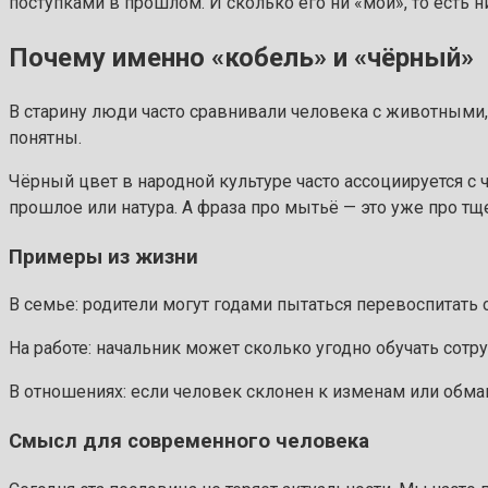
поступками в прошлом. И сколько его ни «мой», то есть ни
Почему именно «кобель» и «чёрный»
В старину люди часто сравнивали человека с животными,
понятны.
Чёрный цвет в народной культуре часто ассоциируется с 
прошлое или натура. А фраза про мытьё — это уже про тщ
Примеры из жизни
В семье: родители могут годами пытаться перевоспитать с
На работе: начальник может сколько угодно обучать сотру
В отношениях: если человек склонен к изменам или обман
Смысл для современного человека