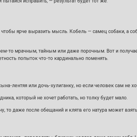
 пытайся исправить, — результат будет тот же.
 чтобы ярче выразить мысль. Кобель — самец собаки, а со
чем-то мрачным, тайным или даже порочным. Вот и получает
етность попыток что-то кардинально поменять.
ына-лентяя или дочь-хулиганку, но если человек сам не хоч
дника, который не хочет работать, но толку будет мало.
у, то даже после обещаний и клятв его натура может взять