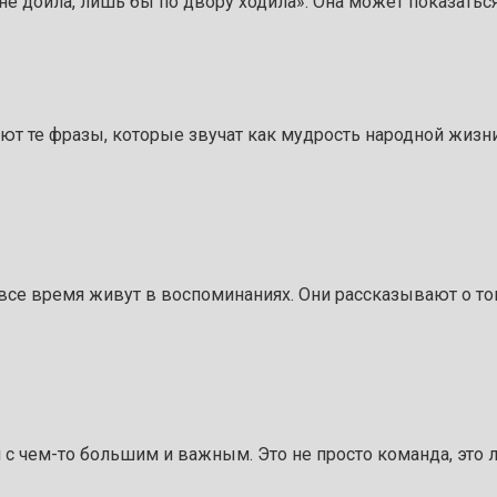
не доила, лишь бы по двору ходила». Она может показаться
нают те фразы, которые звучат как мудрость народной жиз
 все время живут в воспоминаниях. Они рассказывают о то
с чем-то большим и важным. Это не просто команда, это 