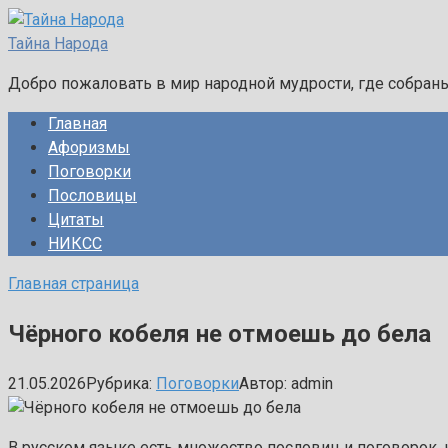
Перейти
к
Тайна Народа
контенту
Добро пожаловать в мир народной мудрости, где собран
Главная
Афоризмы
Поговорки
Пословицы
Цитаты
НИКСС
Главная страница
Чёрного кобеля не отмоешь до бела
21.05.2026
Рубрика:
Поговорки
Автор:
admin
В русском языке есть множество пословиц и поговорок, 