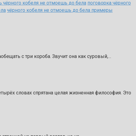
ь чёрного кобеля не отмоешь до бела
поговорка чёрного
ела
чёрного кобеля не отмоешь до бела примеры
аобещать с три короба. Звучит она как суровый,…
 четырёх словах спрятана целая жизненная философия. Это