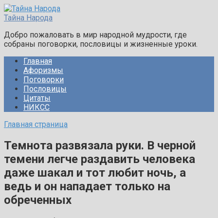
Перейти
к
Тайна Народа
контенту
Добро пожаловать в мир народной мудрости, где
собраны поговорки, пословицы и жизненные уроки.
Главная
Афоризмы
Поговорки
Пословицы
Цитаты
НИКСС
Главная страница
Темнота развязала руки. В черной
темени легче раздавить человека
даже шакал и тот любит ночь, а
ведь и он нападает только на
обреченных