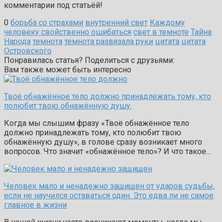
комментарии под статьёй!
0
борьба со страхами
внутренний свет
Каждому
человеку свойственно ошибаться
свет в темноте
Тайна
Народа
темнота
темнота развязала руки
цитата
цитата
Островского
Понравилась статья? Поделиться с друзьями:
Вам также может быть интересно
Твоё обнажённое тело должно принадлежать тому, кто
полюбит твою обнажённую душу.
Когда мы слышим фразу «Твоё обнажённое тело
должно принадлежать тому, кто полюбит твою
обнажённую душу», в голове сразу возникает много
вопросов. Что значит «обнажённое тело»? И что такое…
Человек мало и ненадежно защищен от ударов судьбы,
если не научился оставаться один. Это едва ли не самое
главное в жизни