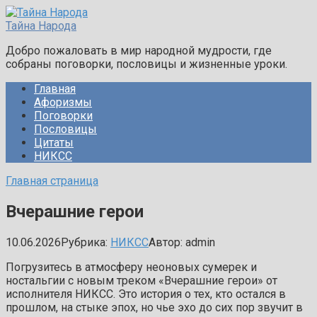
Перейти
к
Тайна Народа
контенту
Добро пожаловать в мир народной мудрости, где
собраны поговорки, пословицы и жизненные уроки.
Главная
Афоризмы
Поговорки
Пословицы
Цитаты
НИКСС
Главная страница
Вчерашние герои
10.06.2026
Рубрика:
НИКСС
Автор:
admin
Погрузитесь в атмосферу неоновых сумерек и
ностальгии с новым треком «Вчерашние герои» от
исполнителя НИКСС. Это история о тех, кто остался в
прошлом, на стыке эпох, но чье эхо до сих пор звучит в