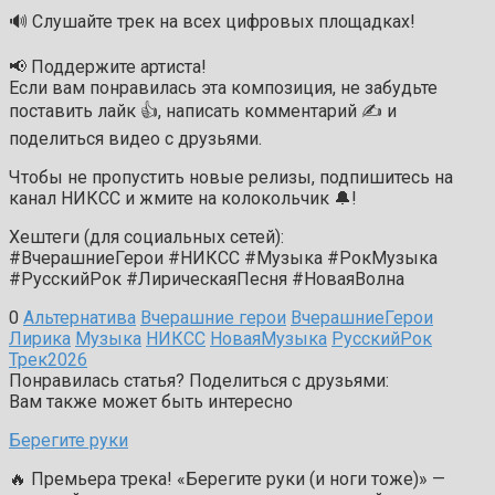
🔊 Слушайте трек на всех цифровых площадках!
📢 Поддержите артиста!
Если вам понравилась эта композиция, не забудьте
поставить лайк 👍, написать комментарий ✍️ и
поделиться видео с друзьями.
Чтобы не пропустить новые релизы, подпишитесь на
канал НИКСС и жмите на колокольчик 🔔!
Хештеги (для социальных сетей):
#ВчерашниеГерои #НИКСС #Музыка #РокМузыка
#РусскийРок #ЛирическаяПесня #НоваяВолна
0
Альтернатива
Вчерашние герои
ВчерашниеГерои
Лирика
Музыка
НИКСС
НоваяМузыка
РусскийРок
Трек2026
Понравилась статья? Поделиться с друзьями:
Вам также может быть интересно
Берегите руки
🔥 Премьера трека! «Берегите руки (и ноги тоже)» —