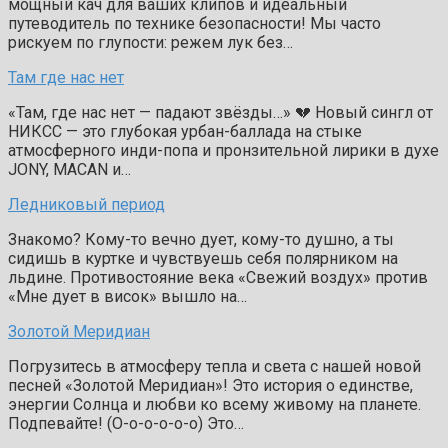
мощный кач для ваших клипов и идеальный
путеводитель по технике безопасности! Мы часто
рискуем по глупости: режем лук без…
Там где нас нет
«Там, где нас нет — падают звёзды…» 💔 Новый сингл от
НИКСС — это глубокая урбан-баллада на стыке
атмосферного инди-попа и пронзительной лирики в духе
JONY, MACAN и…
Ледниковый период
Знакомо? Кому-то вечно дует, кому-то душно, а ты
сидишь в куртке и чувствуешь себя полярником на
льдине. Противостояние века «Свежий воздух» против
«Мне дует в висок» вышло на…
Золотой Меридиан
Погрузитесь в атмосферу тепла и света с нашей новой
песней «Золотой Меридиан»! Это история о единстве,
энергии Солнца и любви ко всему живому на планете.
Подпевайте! (О-о-о-о-о-о) Это…