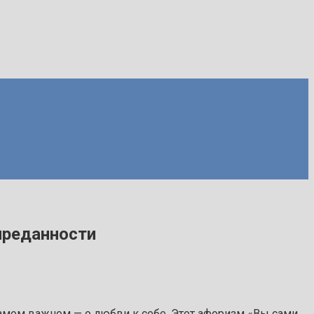
преданности
самом важном — о любви к себе. Этот афоризм «Вы сами