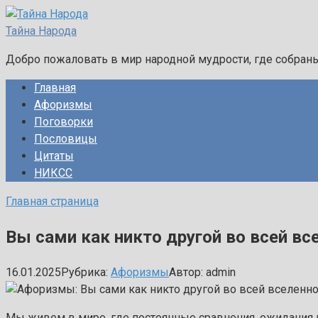
Перейти
к
Тайна Народа
контенту
Добро пожаловать в мир народной мудрости, где собран
Главная
Афоризмы
Поговорки
Пословицы
Цитаты
НИКСС
Главная страница
Вы сами как никто другой во всей вс
16.01.2025
Рубрика:
Афоризмы
Автор:
admin
Мы живем в мире, где постоянные сравнения, ожидания 