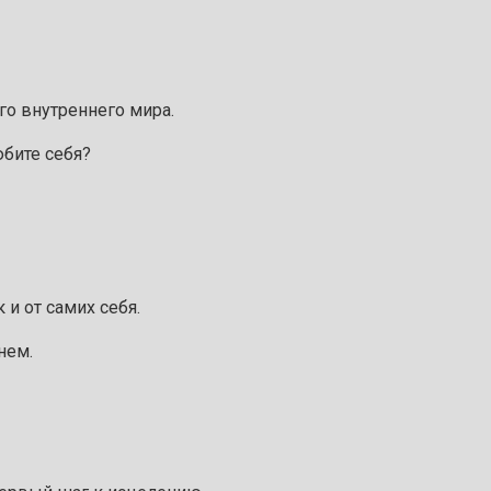
го внутреннего мира.
юбите себя?
 и от самих себя.
нем.