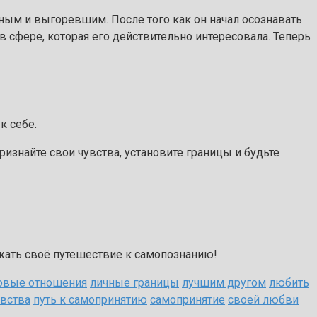
тным и выгоревшим. После того как он начал осознавать
 сфере, которая его действительно интересовала. Теперь
к себе.
изнайте свои чувства, установите границы и будьте
лжать своё путешествие к самопознанию!
овые отношения
личные границы
лучшим другом
любить
увства
путь к самопринятию
самопринятие
своей любви