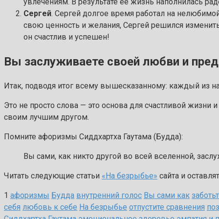
увлечениям. В результате её жизнь наполнилась ра
Сергей
. Сергей долгое время работал на нелюбимой
свою ценность и желания, Сергей решился изменить 
он счастлив и успешен!
Вы заслуживаете своей любви и пре
Итак, подводя итог всему вышесказанному: каждый из на
Это не просто слова — это основа для счастливой жизни 
своим лучшим другом.
Помните афоризмы Сиддхартха Гаутама (Будда):
Вы сами, как никто другой во всей вселенной, засл
Читать следующие статьи
«На безрыбье»
сайта и оставля
1
афоризмы
Будда
внутренний голос
Вы сами как
заботьт
себя
любовь к себе
На безрыбье
отпустите сравнения
по
Сиддхартха Гаутама
эмоциональное здоровье
эмпатия и 