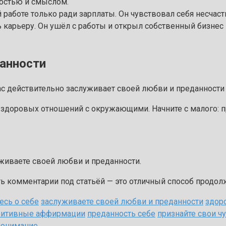
достью и смыслом.
 работе только ради зарплаты. Он чувствовал себя несчас
карьеру. Он ушёл с работы и открыл собственный бизнес в
данности
с действительно заслуживает своей любви и преданности 
и здоровых отношений с окружающими. Начните с малого: пр
уживаете своей любви и преданности.
ть комментарии под статьёй — это отличный способ продо
есь о себе
заслуживаете своей любви и преданности
здор
зитивные аффирмации
преданность себе
признайте свои ч
понимание