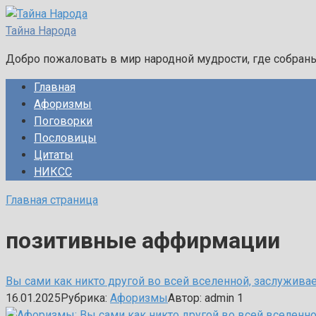
Перейти
к
Тайна Народа
контенту
Добро пожаловать в мир народной мудрости, где собран
Главная
Афоризмы
Поговорки
Пословицы
Цитаты
НИКСС
Главная страница
позитивные аффирмации
Вы сами как никто другой во всей вселенной, заслужива
16.01.2025
Рубрика:
Афоризмы
Автор:
admin
1