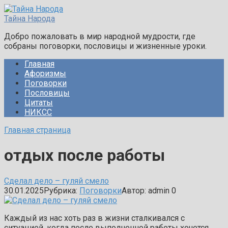
Перейти
к
Тайна Народа
контенту
Добро пожаловать в мир народной мудрости, где
собраны поговорки, пословицы и жизненные уроки.
Главная
Афоризмы
Поговорки
Пословицы
Цитаты
НИКСС
Главная страница
отдых после работы
Сделал дело – гуляй смело
30.01.2025
Рубрика:
Поговорки
Автор:
admin
0
Каждый из нас хоть раз в жизни сталкивался с
ситуацией, когда после выполненной работы хочется