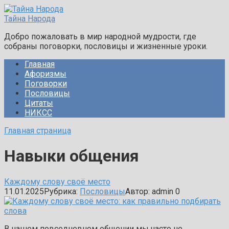
Перейти
к
Тайна Народа
контенту
Добро пожаловать в мир народной мудрости, где
собраны поговорки, пословицы и жизненные уроки.
Главная
Афоризмы
Поговорки
Пословицы
Цитаты
НИКСС
Главная страница
Навыки общения
Каждому слову своё место
11.01.2025
Рубрика:
Пословицы
Автор:
admin
0
В нашем повседневном общении мы часто не