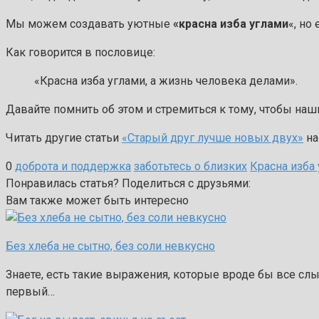
Мы можем создавать уютные
«красна изба углами
«, но
Как говорится в пословице:
«Красна изба углами, а жизнь человека делами».
Давайте помнить об этом и стремиться к тому, чтобы на
Читать другие статьи
«Старый друг лучше новых двух»
на
0
доброта и поддержка
заботьтесь о близких
Красна изба
Понравилась статья? Поделиться с друзьями:
Вам также может быть интересно
Без хлеба не сытно, без соли невкусно
Знаете, есть такие выражения, которые вроде бы все слыш
первый…