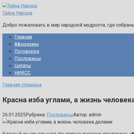
Перейти
к
Тайна Народа
контенту
Добро пожаловать в мир народной мудрости, где собран
Главная
Афоризмы
Поговорки
Пословицы
Цитаты
НИКСС
Главная страница
Красна изба углами, а жизнь человек
26.01.2025
Рубрика:
Пословицы
Автор:
admin
Каждый из нас слышал эту старую русскую пословицу:
«