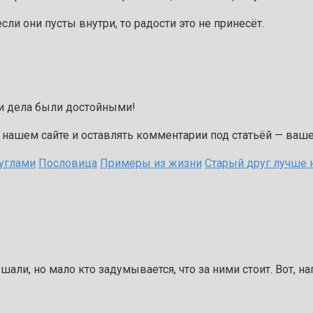
 если они пусты внутри, то радости это не принесёт.
ши дела были достойными!
 нашем сайте и оставлять комментарии под статьёй — ваше
 углами
Пословица
Примеры из жизни
Старый друг лучше 
али, но мало кто задумывается, что за ними стоит. Вот, на