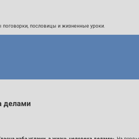
ы поговорки, пословицы и жизненные уроки.
а делами
Красна изба углами, а жизнь человека делами»
. На первы