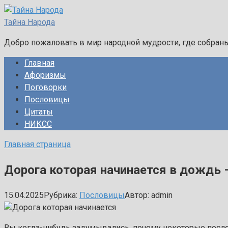
Перейти
к
Тайна Народа
контенту
Добро пожаловать в мир народной мудрости, где собран
Главная
Афоризмы
Поговорки
Пословицы
Цитаты
НИКСС
Главная страница
Дорога которая начинается в дождь 
15.04.2025
Рубрика:
Пословицы
Автор:
admin
Вы когда-нибудь задумывались, почему некоторые посло