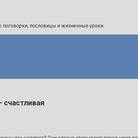
ы поговорки, пословицы и жизненные уроки.
– счастливая
вицы так цепляют? Они словно открывают перед нами две