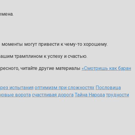
емена.
е моменты могут привести к чему-то хорошему.
вашим трамплином к успеху и счастью.
ересного, читайте другие материалы
«Смотришь как баран
ерез испытания
оптимизм при сложностях
Пословица
 новые ворота
счастливая дорога
Тайна Народа
трудности