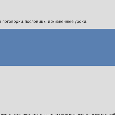
ы поговорки, пословицы и жизненные уроки.
ач, важно помнить о главном — уметь ладить с самим собой