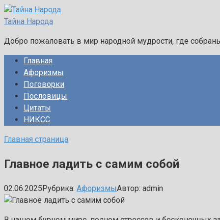
Перейти
к
Тайна Народа
контенту
Добро пожаловать в мир народной мудрости, где собран
Главная
Афоризмы
Поговорки
Пословицы
Цитаты
НИКСС
Главная страница
Главное ладить с самим собой
02.06.2025
Рубрика:
Афоризмы
Автор:
admin
В нашем бурном мире, полном стрессов и бесконечных зад