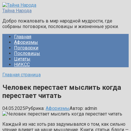
Перейти
к
Тайна Народа
контенту
Добро пожаловать в мир народной мудрости, где
собраны поговорки, пословицы и жизненные уроки.
Главная
Афоризмы
Поговорки
Пословицы
Цитаты
НИКСС
Главная страница
Человек перестает мыслить когда
перестает читать
04.05.2025
Рубрика:
Афоризмы
Автор:
admin
Каждый из нас хоть раз задумывался о том, как сильно
чтение влияет на наше мышление. Книги, статьи, блоги —