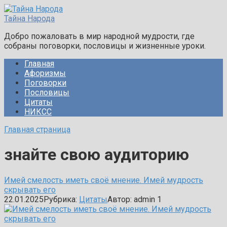
Перейти
к
Тайна Народа
контенту
Добро пожаловать в мир народной мудрости, где
собраны поговорки, пословицы и жизненные уроки.
Главная
Афоризмы
Поговорки
Пословицы
Цитаты
НИКСС
Главная страница
знайте свою аудиторию
Имей смелость иметь своё мнение. Имей мудрость
скрывать его
22.01.2025
Рубрика:
Цитаты
Автор:
admin
1