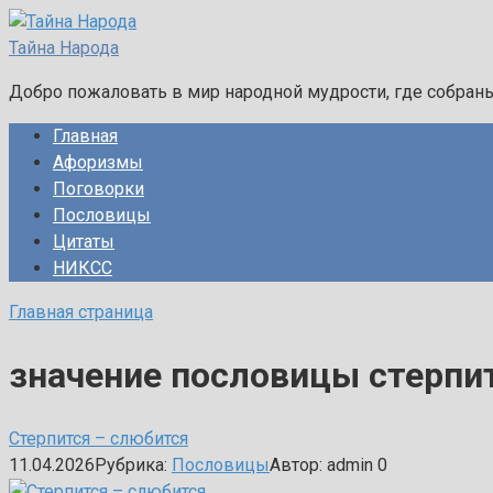
Перейти
к
Тайна Народа
контенту
Добро пожаловать в мир народной мудрости, где собран
Главная
Афоризмы
Поговорки
Пословицы
Цитаты
НИКСС
Главная страница
значение пословицы стерпи
Стерпится – слюбится
11.04.2026
Рубрика:
Пословицы
Автор:
admin
0