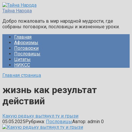
Перейти
к
Тайна Народа
контенту
Добро пожаловать в мир народной мудрости, где
собраны поговорки, пословицы и жизненные уроки.
Главная
Афоризмы
Поговорки
Пословицы
Цитаты
НИКСС
Главная страница
жизнь как результат
действий
Какую редьку вытянул ту и грызи
05.05.2025
Рубрика:
Пословицы
Автор:
admin
0