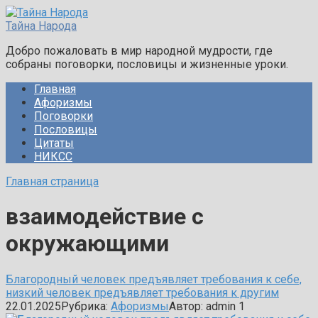
Перейти
к
Тайна Народа
контенту
Добро пожаловать в мир народной мудрости, где
собраны поговорки, пословицы и жизненные уроки.
Главная
Афоризмы
Поговорки
Пословицы
Цитаты
НИКСС
Главная страница
взаимодействие с
окружающими
Благородный человек предъявляет требования к себе,
низкий человек предъявляет требования к другим
22.01.2025
Рубрика:
Афоризмы
Автор:
admin
1