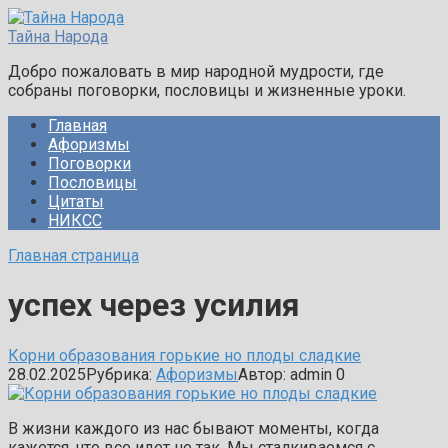
Перейти
к
Тайна Народа
контенту
Добро пожаловать в мир народной мудрости, где
собраны поговорки, пословицы и жизненные уроки.
Главная
Афоризмы
Поговорки
Пословицы
Цитаты
НИКСС
Главная страница
успех через усилия
Корни образования горькие но плоды сладкие
28.02.2025
Рубрика:
Афоризмы
Автор:
admin
0
В жизни каждого из нас бывают моменты, когда
кажется, что все идет не так. Мы сталкиваемся с