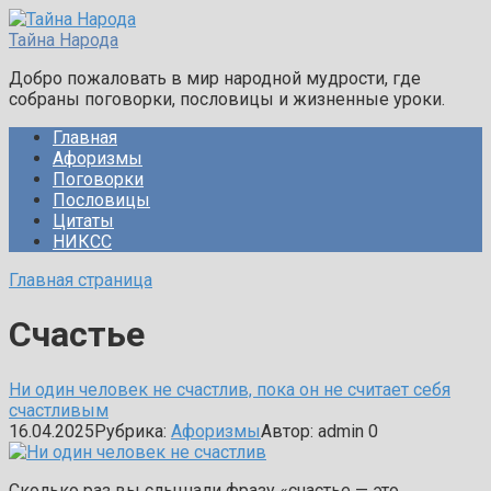
Перейти
к
Тайна Народа
контенту
Добро пожаловать в мир народной мудрости, где
собраны поговорки, пословицы и жизненные уроки.
Главная
Афоризмы
Поговорки
Пословицы
Цитаты
НИКСС
Главная страница
Счастье
Ни один человек не счастлив, пока он не считает себя
счастливым
16.04.2025
Рубрика:
Афоризмы
Автор:
admin
0
Сколько раз вы слышали фразу «счастье — это