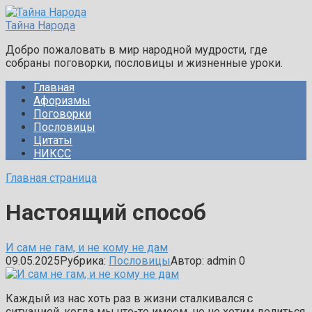
Перейти
к
Тайна Народа
контенту
Добро пожаловать в мир народной мудрости, где
собраны поговорки, пословицы и жизненные уроки.
Главная
Афоризмы
Поговорки
Пословицы
Цитаты
НИКСС
Главная страница
Настоящий способ
И сам не гам, и не кому не дам
09.05.2025
Рубрика:
Пословицы
Автор:
admin
0
Каждый из нас хоть раз в жизни сталкивался с
ситуацией, когда мы что-то имеем, но не хотим делиться