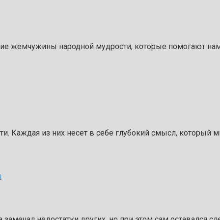
щие жемчужины народной мудрости, которые помогают нам 
и. Каждая из них несет в себе глубокий смысл, который
м
да замечал недостатки других, но при этом сам оставался 