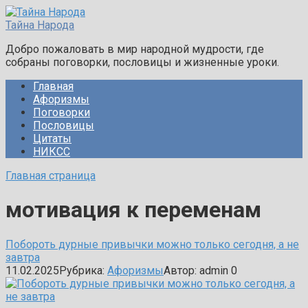
Перейти
к
Тайна Народа
контенту
Добро пожаловать в мир народной мудрости, где
собраны поговорки, пословицы и жизненные уроки.
Главная
Афоризмы
Поговорки
Пословицы
Цитаты
НИКСС
Главная страница
мотивация к переменам
Побороть дурные привычки можно только сегодня, а не
завтра
11.02.2025
Рубрика:
Афоризмы
Автор:
admin
0