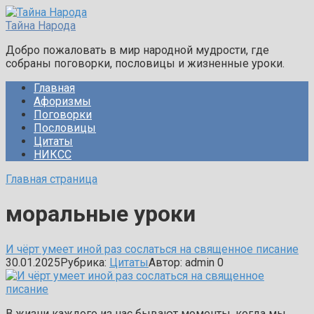
Перейти
к
Тайна Народа
контенту
Добро пожаловать в мир народной мудрости, где
собраны поговорки, пословицы и жизненные уроки.
Главная
Афоризмы
Поговорки
Пословицы
Цитаты
НИКСС
Главная страница
моральные уроки
И чёрт умеет иной раз сослаться на священное писание
30.01.2025
Рубрика:
Цитаты
Автор:
admin
0
В жизни каждого из нас бывают моменты, когда мы