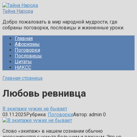
Перейти
к
Тайна Народа
контенту
Добро пожаловать в мир народной мудрости, где
собраны поговорки, пословицы и жизненные уроки.
Главная
Афоризмы
Поговорки
Пословицы
Цитаты
НИКСС
Главная страница
Любовь ревнивца
В экипаже чужих не бывает
03.11.2025
Рубрика:
Поговорки
Автор:
admin
0
Слово «экипаж» в нашем сознании обычно
ассоциируется с чем-то большим и важным. Это не