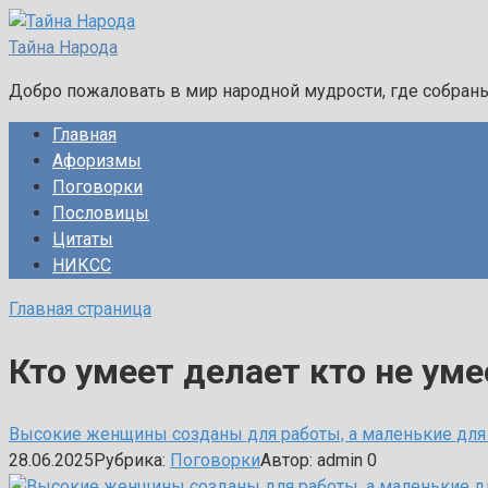
Перейти
к
Тайна Народа
контенту
Добро пожаловать в мир народной мудрости, где собран
Главная
Афоризмы
Поговорки
Пословицы
Цитаты
НИКСС
Главная страница
Кто умеет делает кто не уме
Высокие женщины созданы для работы, а маленькие дл
28.06.2025
Рубрика:
Поговорки
Автор:
admin
0