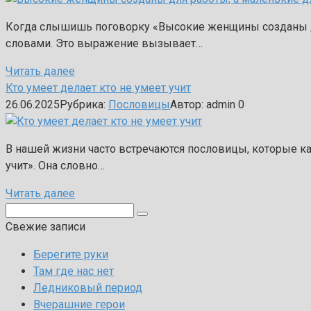
Когда слышишь поговорку «Высокие женщины созданы для
словами. Это выражение вызывает…
Читать далее
Кто умеет делает кто не умеет учит
26.06.2025
Рубрика:
Пословицы
Автор:
admin
0
В нашей жизни часто встречаются пословицы, которые как
учит». Она словно…
Читать далее
Поиск:
Свежие записи
Берегите руки
Там где нас нет
Ледниковый период
Вчерашние герои