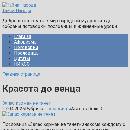
Перейти
к
Тайна Народа
контенту
Добро пожаловать в мир народной мудрости, где
собраны поговорки, пословицы и жизненные уроки.
Главная
Афоризмы
Поговорки
Пословицы
Цитаты
НИКСС
Главная страница
Красота до венца
Запас карман не тянет
27.04.2026
Рубрика:
Пословицы
Автор:
admin
0
Пословица «Запас карман не тянет» знакома каждому с
детства. Но если задуматься, за этими простыми