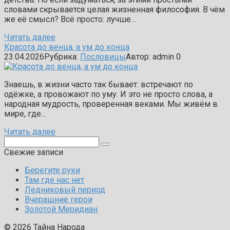
словами скрывается целая жизненная философия. В чём
же её смысл? Всё просто: лучше…
Читать далее
Красота до венца, а ум до конца
23.04.2026
Рубрика:
Пословицы
Автор:
admin
0
Знаешь, в жизни часто так бывает: встречают по
одёжке, а провожают по уму. И это не просто слова, а
народная мудрость, проверенная веками. Мы живём в
мире, где…
Читать далее
Поиск:
Свежие записи
Берегите руки
Там где нас нет
Ледниковый период
Вчерашние герои
Золотой Меридиан
© 2026 Тайна Народа