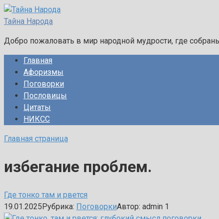
Перейти
к
Тайна Народа
контенту
Добро пожаловать в мир народной мудрости, где собран
Главная
Афоризмы
Поговорки
Пословицы
Цитаты
НИКСС
Главная страница
избегание проблем.
Где тонко там и рвется
19.01.2025
Рубрика:
Поговорки
Автор:
admin
1