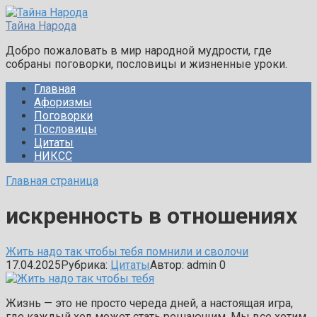
Перейти
к
Тайна Народа
контенту
Добро пожаловать в мир народной мудрости, где
собраны поговорки, пословицы и жизненные уроки.
Главная
Афоризмы
Поговорки
Пословицы
Цитаты
НИКСС
Главная страница
искренность в отношениях
Жить надо так чтобы тебя помнили и сволочи
17.04.2025
Рубрика:
Цитаты
Автор:
admin
0
Жизнь — это не просто череда дней, а настоящая игра,
где каждый ход может стать решающим. Мы все хотим