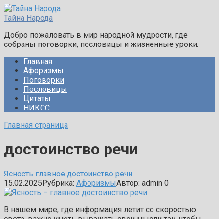
Перейти
к
Тайна Народа
контенту
Добро пожаловать в мир народной мудрости, где
собраны поговорки, пословицы и жизненные уроки.
Главная
Афоризмы
Поговорки
Пословицы
Цитаты
НИКСС
Главная страница
достоинство речи
Ясность главное достоинство речи
15.02.2025
Рубрика:
Афоризмы
Автор:
admin
0
В нашем мире, где информация летит со скоростью
света, важно уметь выражать свои мысли так, чтобы