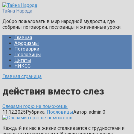
Перейти
к
Тайна Народа
контенту
Добро пожаловать в мир народной мудрости, где
собраны поговорки, пословицы и жизненные уроки.
Главная
Афоризмы
Поговорки
Пословицы
Цитаты
НИКСС
Главная страница
действия вместо слез
Слезами горю не поможешь
11.12.2025
Рубрика:
Пословицы
Автор:
admin
0
Каждый из нас в жизни сталкивается с трудностями и
печальными моментами. В такие времена, когда